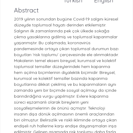
Turkish
English
Abstract
2019 yılının sonundan bugüne Covid-19 salgını küresel
düzeyde toplumsal hayatı derinden etkilemiştir.
Salgının ilk zamanlarında pek çok ülkede sokağa
çıkma yasaklarına gidilmiş ve toplumsal kapanmalar
yaşanmıştır. Bu çalışmada, koronavirüs
pandemesinde ortaya çıkan toplumsal durumun bazı
boyutları ‘risk toplumu’ çerçevesinde ele alınmaktadır.
Makalenin temel ekseni bireysel, kurumsal ve kolektif
toplumsal temsiller düzeylerindeki hem kapanma
hem açılma biçimlerinin diyalektik biçimidir. Bireysel,
kurumsal ve kolektif temsiller bazında kapanma
boyutlarına dikkat çekilmiş ve bu kapanmaların aynı
zamanda yeni bir biçimde sosyal açılmayı da içinde
barındırdığına vurgu yapılmıştır. Evlere kapanma
süreci eşzamanlı olarak bireylerin yeni
sosyalleşmelerinin de önünü açmıştır. Teknoloji
insanın dışa dönük açılmasının önemli araçlarından
biri olmuştur. Belirsizlik ve riskli ikliminde ortaya çıkan
endişeli ruh hallerine karşı endişe dayanışmaları inşa
edilmiştir. Gelinen aşamada risk toplumu daha fazla