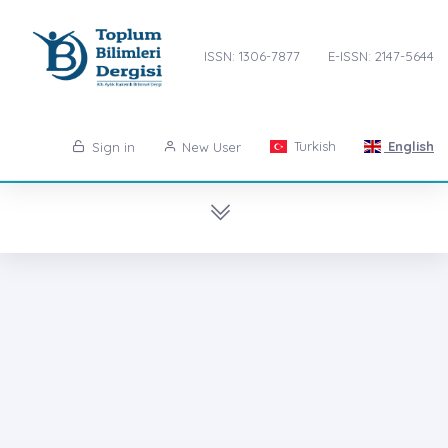
ISSN: 1306-7877
E-ISSN: 2147-5644
Turkish
English
Sign in
New User