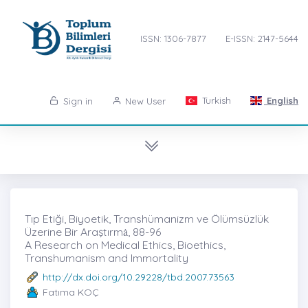
ISSN: 1306-7877
E-ISSN: 2147-5644
Turkish
English
Sign in
New User
Tıp Etiği, Biyoetik, Transhümanizm ve Ölümsüzlük
Üzerine Bir Araştırmȧ, 88-96
A Research on Medical Ethics, Bioethics,
Transhumanism and Immortality
http://dx.doi.org/10.29228/tbd.2007.73563
Fatıma KOÇ