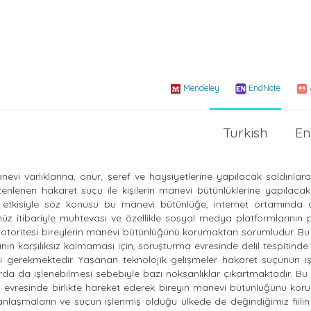
Mendeley
EndNote
Turkish
En
evi varlıklarına, onur, şeref ve haysiyetlerine yapılacak saldırılar
lenen hakaret suçu ile kişilerin manevi bütünlüklerine yapılacak
de etkisiyle söz konusu bu manevi bütünlüğe, internet ortamında d
müz itibariyle muhtevası ve özellikle sosyal medya platformlarının po
et otoritesi bireylerin manevi bütünlüğünü korumaktan sorumludur. 
nın karşılıksız kalmaması için, soruşturma evresinde delil tespitin
ci gerekmektedir. Yaşanan teknolojik gelişmeler hakaret suçunun i
arda da işlenebilmesi sebebiyle bazı noksanlıklar çıkartmaktadır. 
 evresinde birlikte hareket ederek bireyin manevi bütünlüğünü koru
anlaşmaların ve suçun işlenmiş olduğu ülkede de değindiğimiz fiili