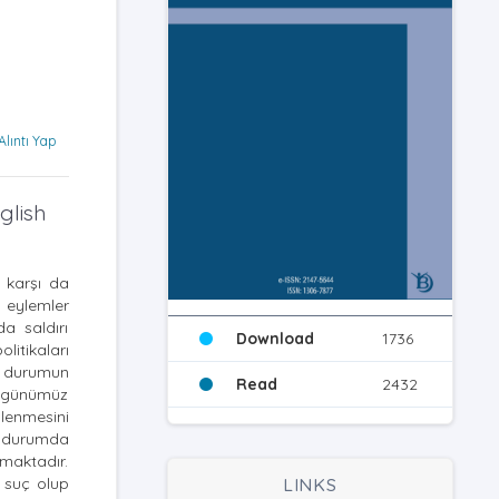
Alıntı Yap
glish
a karşı da
 eylemler
a saldırı
Download
1736
litikaları
Bu durumun
Read
2432
de günümüz
şlenmesini
Bu durumda
maktadır.
n suç olup
LINKS