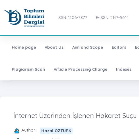
ISSN: 1306-7877
E-ISSN: 2147-5644
Home page
About Us
Aim and Scope
Editors
E
Plagiarism Scan
Article Processing Charge
Indexes
İnternet Üzerinden İşlenen Hakaret Suç
Author :
Hazal ÖZTÜRK