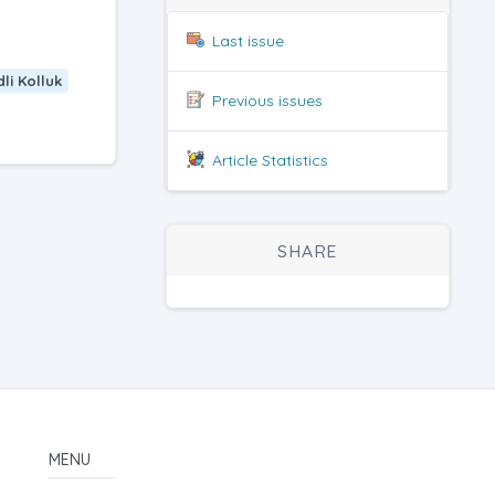
Last issue
dli Kolluk
Previous issues
Article Statistics
SHARE
MENU