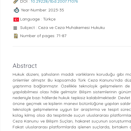
DOI :
10.29228/tbd.2007.71076
Year-Number: 2023-35
Language : Türkçe
Subject : Ceza ve Ceza Muhakemesi Hukuku
Number of pages: 71-87
Abstract
Hukuk düzeni, şahısların maddi varlıklarını koruduğu gibi man
önlemler almıştır. Bu kapsamda Türk Ceza Kanunu’nda düzen
yaptırıma bağlanmıştır. Özellikle teknolojik gelişmelerin 
yapılabilmesi olası hâle gelmiştir. Bilişim sistemlerinin günü
nedeniyle bazı hâllerde hukuk tepkisiz kalabilmektedir. Devl
önüne geçmek ve kişilerin manevi bütünlüğüne yapılan saldırı
teknolojik gelişmelerine uygun bir araştırma ve tespit süre
kolay kılmış olsa da tespitinde suçun uluslararası platforml
Ceza Kanunu ve Bilişim Suçları, hakaret suçunun soruşturma
Fakat uluslararası platformlarda işlenen suçlarda, birtakım 