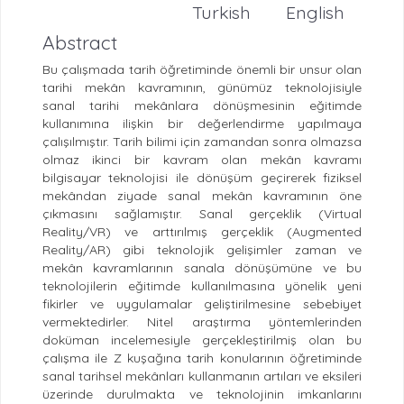
Turkish
English
Abstract
Bu çalışmada tarih öğretiminde önemli bir unsur olan
tarihi mekân kavramının, günümüz teknolojisiyle
sanal tarihi mekânlara dönüşmesinin eğitimde
kullanımına ilişkin bir değerlendirme yapılmaya
çalışılmıştır. Tarih bilimi için zamandan sonra olmazsa
olmaz ikinci bir kavram olan mekân kavramı
bilgisayar teknolojisi ile dönüşüm geçirerek fiziksel
mekândan ziyade sanal mekân kavramının öne
çıkmasını sağlamıştır. Sanal gerçeklik (Virtual
Reality/VR) ve arttırılmış gerçeklik (Augmented
Reality/AR) gibi teknolojik gelişimler zaman ve
mekân kavramlarının sanala dönüşümüne ve bu
teknolojilerin eğitimde kullanılmasına yönelik yeni
fikirler ve uygulamalar geliştirilmesine sebebiyet
vermektedirler. Nitel araştırma yöntemlerinden
doküman incelemesiyle gerçekleştirilmiş olan bu
çalışma ile Z kuşağına tarih konularının öğretiminde
sanal tarihsel mekânları kullanmanın artıları ve eksileri
üzerinde durulmakta ve teknolojinin imkanlarını