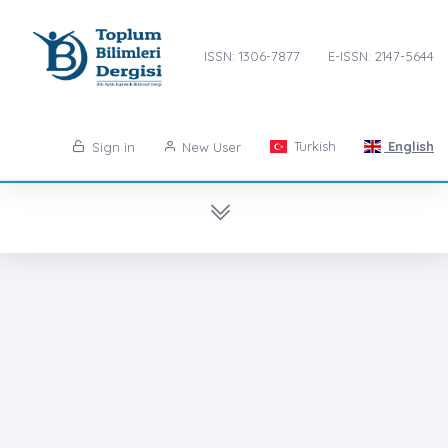
ISSN: 1306-7877
E-ISSN: 2147-5644
Turkish
English
Sign in
New User