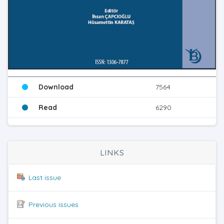
Download
7564
Read
6290
LINKS
Last issue
Previous issues