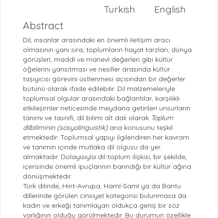
Turkish
English
Abstract
Dil, insanlar arasındaki en önemli iletişim aracı
olmasının yanı sıra; toplumların hayat tarzları, dünya
görüşleri, maddî ve manevî değerleri gibi kültür
öğelerini yansıtması ve nesiller arasında kültür
taşıyıcısı görevini üstlenmesi açısından bir değerler
bütünü olarak ifade edilebilir. Dil malzemeleriyle
toplumsal olgular arasındaki bağlantılar, karşılıklı
etkileşimler neticesinde meydana getirilen unsurların
tanımı ve tasnifi, dil bilimi alt dalı olarak
Toplum
dilbiliminin (sosyolinguistik)
ana konusunu teşkil
etmektedir. Toplumsal yapıyı ilgilendiren her kavram
ve tanımın içinde mutlaka dil olgusu da yer
almaktadır. Dolayısıyla dil-toplum ilişkisi, bir şekilde,
içerisinde önemli ipuçlarının barındığı bir kültür ağına
dönüşmektedir.
Türk dilinde; Hint-Avrupa, Hamî-Samî ya da Bantu
dillerinde görülen cinsiyet kategorisi bulunmasa da
kadın ve erkeği tanımlayan oldukça geniş bir söz
varlığının olduğu görülmektedir. Bu durumun özellikle