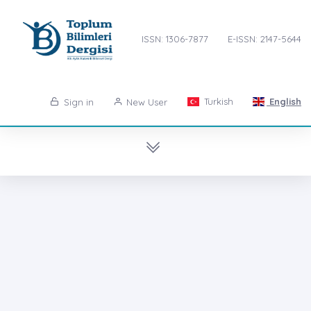
ISSN: 1306-7877
E-ISSN: 2147-5644
Turkish
English
Sign in
New User