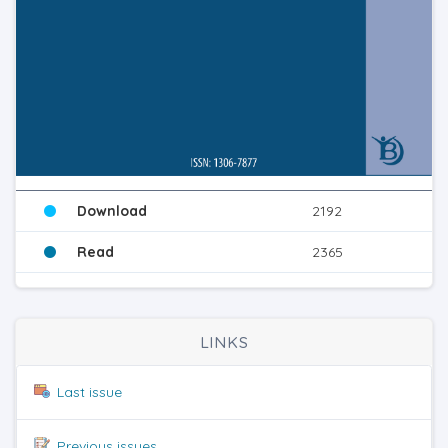
Download
2192
Read
2365
LINKS
Last issue
Previous issues