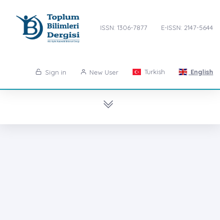
ISSN: 1306-7877
E-ISSN: 2147-5644
Turkish
English
Sign in
New User