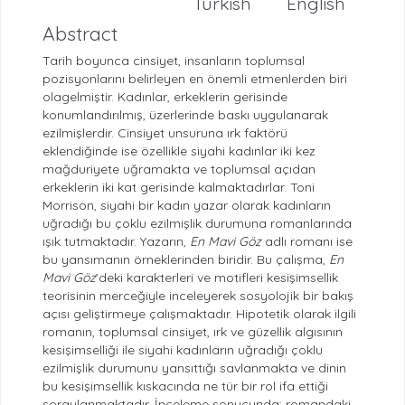
Turkish
English
Abstract
Tarih boyunca cinsiyet, insanların toplumsal
pozisyonlarını belirleyen en önemli etmenlerden biri
olagelmiştir. Kadınlar, erkeklerin gerisinde
konumlandırılmış, üzerlerinde baskı uygulanarak
ezilmişlerdir. Cinsiyet unsuruna ırk faktörü
eklendiğinde ise özellikle siyahi kadınlar iki kez
mağduriyete uğramakta ve toplumsal açıdan
erkeklerin iki kat gerisinde kalmaktadırlar. Toni
Morrison, siyahi bir kadın yazar olarak kadınların
uğradığı bu çoklu ezilmişlik durumuna romanlarında
ışık tutmaktadır. Yazarın,
En Mavi Göz
adlı romanı ise
bu yansımanın örneklerinden biridir. Bu çalışma,
En
Mavi Göz
’deki karakterleri ve motifleri kesişimsellik
teorisinin merceğiyle inceleyerek sosyolojik bir bakış
açısı geliştirmeye çalışmaktadır. Hipotetik olarak ilgili
romanın, toplumsal cinsiyet, ırk ve güzellik algısının
kesişimselliği ile siyahi kadınların uğradığı çoklu
ezilmişlik durumunu yansıttığı savlanmakta ve dinin
bu kesişimsellik kıskacında ne tür bir rol ifa ettiği
sorgulanmaktadır. İnceleme sonucunda; romandaki