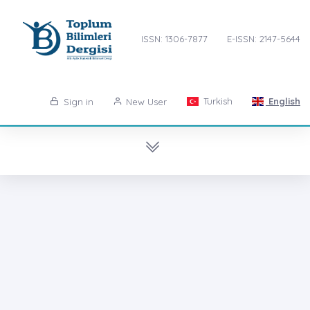
ISSN: 1306-7877
E-ISSN: 2147-5644
Turkish
English
Sign in
New User