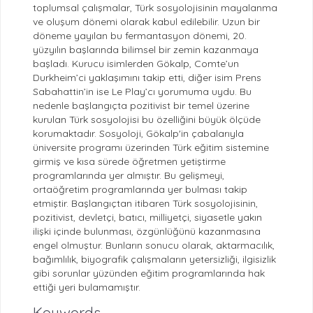
toplumsal çalışmalar, Türk sosyolojisinin mayalanma
ve oluşum dönemi olarak kabul edilebilir. Uzun bir
döneme yayılan bu fermantasyon dönemi, 20.
yüzyılın başlarında bilimsel bir zemin kazanmaya
başladı. Kurucu isimlerden Gökalp, Comte’un
Durkheim’ci yaklaşımını takip etti, diğer isim Prens
Sabahattin’in ise Le Play’cı yorumuma uydu. Bu
nedenle başlangıçta pozitivist bir temel üzerine
kurulan Türk sosyolojisi bu özelliğini büyük ölçüde
korumaktadır. Sosyoloji, Gökalp'in çabalarıyla
üniversite programı üzerinden Türk eğitim sistemine
girmiş ve kısa sürede öğretmen yetiştirme
programlarında yer almıştır. Bu gelişmeyi,
ortaöğretim programlarında yer bulması takip
etmiştir. Başlangıçtan itibaren Türk sosyolojisinin,
pozitivist, devletçi, batıcı, milliyetçi, siyasetle yakın
ilişki içinde bulunması, özgünlüğünü kazanmasına
engel olmuştur. Bunların sonucu olarak, aktarmacılık,
bağımlılık, biyografik çalışmaların yetersizliği, ilgisizlik
gibi sorunlar yüzünden eğitim programlarında hak
ettiği yeri bulamamıştır.
Keywords