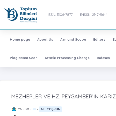
ISSN: 1306-7877
E-ISSN: 2147-5644
Home page
About Us
Aim and Scope
Editors
E
Plagiarism Scan
Article Processing Charge
Indexes
MEZHEPLER VE HZ. PEYGAMBER’İN KARİZ
Author :
-
ALİ COŞKUN