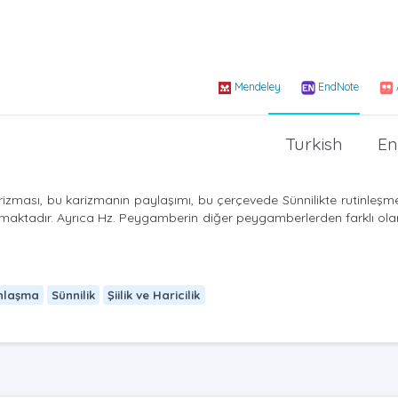
Mendeley
EndNote
Turkish
En
ması, bu karizmanın paylaşımı, bu çerçevede Sünnilikte rutinleşmesi
lınmaktadır. Ayrıca Hz. Peygamberin diğer peygamberlerden farklı olar
nlaşma
Sünnilik
Şiilik ve Haricilik