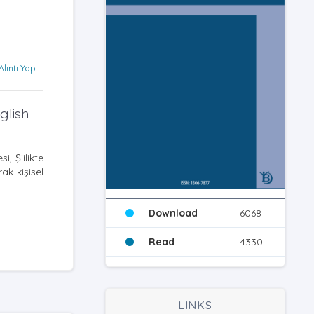
Alıntı Yap
glish
, Şiilikte
ak kişisel
Download
6068
Read
4330
LINKS