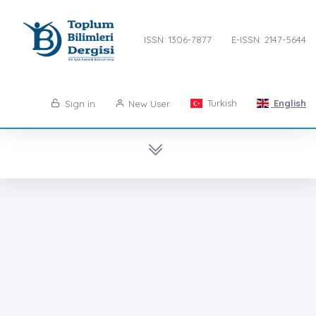
ISSN: 1306-7877
E-ISSN: 2147-5644
Turkish
English
Sign in
New User