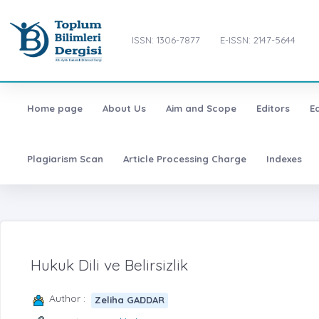
ISSN: 1306-7877
E-ISSN: 2147-5644
Home page
About Us
Aim and Scope
Editors
E
Plagiarism Scan
Article Processing Charge
Indexes
Hukuk Dili ve Belirsizlik
Author :
Zeliha GADDAR