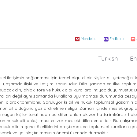
Mendeley
EndNote
Turkish
En
iletişimin sağlanması için temel olgu dildir. Kişiler dil yeteneğini 
yaşamda ilişki ve iletişim zorunludur. Dilin yanında en ilkel toplum
cak din, ahlak, töre ve hukuk gibi kurallara ihtiyaç duyulmuştur. B
uralları değil aynı zamanda kurallara uyulmaması durumunda cezayı
i olarak tanımlanır. Görülüyor ki dil ve hukuk toplumsal yaşamın d
nun dil olduğunu göz ardı etmemeliyiz. Zaman içinde meslek grupla
olmayan kişiler tarafından bu dilleri anlamak zor hatta imkânsız hale 
an hukuk dili anlaşılması en zor mesleki dillerden biridir. Bu çalışm
kuk dilinin genel özelliklerini araştırmak ve toplumsal kuralların yaz
 çekmek ve yalınlaştırılmasının önemi üzerinde durmaktır.