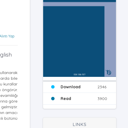
Alıntı Yap
glish
kullanarak
larda bile
u kurallar
Download
2346
 öngörür.
evamlılığı
Read
3900
rına göre
gelmiştir.
anın amacı
ılı bütünü
LINKS