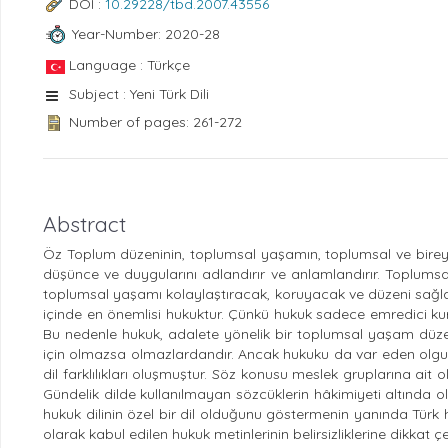
DOI :
10.29228/tbd.2007.43556
Year-Number: 2020-28
Language : Türkçe
Subject : Yeni Türk Dili
Number of pages: 261-272
Abstract
Öz Toplum düzeninin, toplumsal yaşamın, toplumsal ve bireysel 
düşünce ve duygularını adlandırır ve anlamlandırır. Toplumsal 
toplumsal yaşamı kolaylaştıracak, koruyacak ve düzeni sağlaya
içinde en önemlisi hukuktur. Çünkü hukuk sadece emredici k
Bu nedenle hukuk, adalete yönelik bir toplumsal yaşam düzen
için olmazsa olmazlardandır. Ancak hukuku da var eden olgu
dil farklılıkları oluşmuştur. Söz konusu meslek gruplarına ait 
Gündelik dilde kullanılmayan sözcüklerin hâkimiyeti altında ol
hukuk dilinin özel bir dil olduğunu göstermenin yanında Türk hu
olarak kabul edilen hukuk metinlerinin belirsizliklerine dikkat