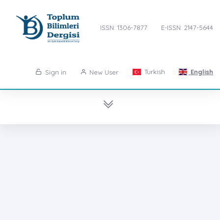
ISSN: 1306-7877
E-ISSN: 2147-5644
Turkish
English
Sign in
New User