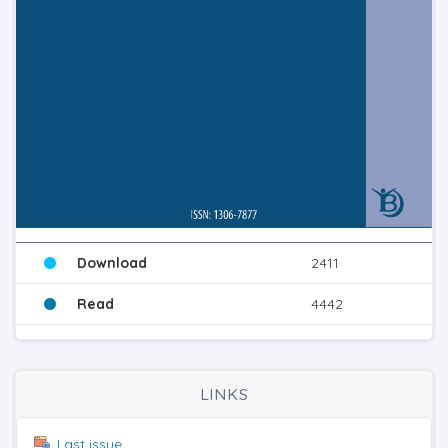
Download
2411
Read
4442
LINKS
Last issue