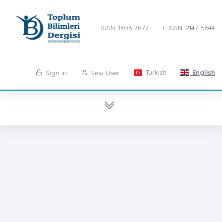
ISSN: 1306-7877
E-ISSN: 2147-5644
Turkish
English
Sign in
New User