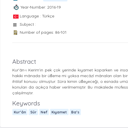
Year-Number: 2016-19
Language : Türkçe
Subject :
Number of pages: 86-101
Abstract
Kur’ân-ı Kerim’in pek çok yerinde kıyamet koparken ve insan
hakiki mânada bir üﬂeme mi yoksa mecâzî mânaları olan bir ta
ihtilaf konusu olmuştur. Sûra kimin üﬂeyeceği, o esnada um
konuları da açıkça haber verilmemiştir. Bu makalede müfessirl
çalışılmıştır.
Keywords
Kur’ân
Sûr
Nef
Kıyamet
Ba’s