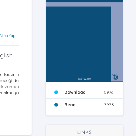
Alıntı Yap
glish
u ifadenin
eneceği de
cek zaman
Download
5976
 varılmaya
Read
3933
LINKS