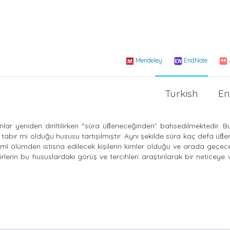
Mendeley
EndNote
Turkish
En
lar yeniden diriltilirken “sûra üﬂeneceğinden” bahsedilmektedir. B
bir mi olduğu hususu tartışılmıştır. Aynı şekilde sûra kaç defa üﬂ
ûmî ölümden istisna edilecek kişilerin kimler olduğu ve arada geçe
erin bu hususlardaki görüş ve tercihleri araştırılarak bir neticeye