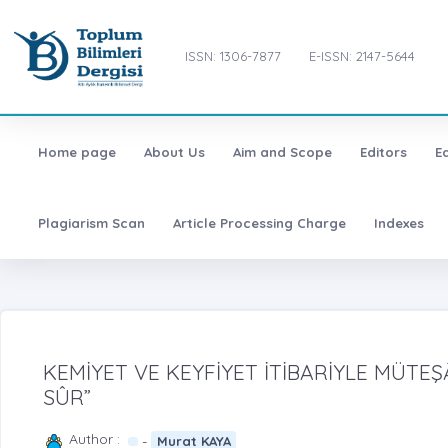
ISSN: 1306-7877
E-ISSN: 2147-5644
Home page
About Us
Aim and Scope
Editors
E
Plagiarism Scan
Article Processing Charge
Indexes
KEMİYET VE KEYFİYET İTİBARİYLE MÜTEŞ
SÛR”
Author :
-
Murat KAYA