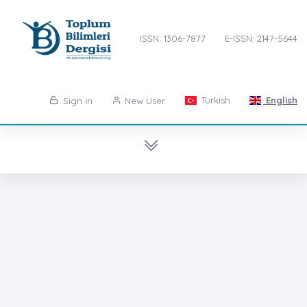
ISSN: 1306-7877
E-ISSN: 2147-5644
Turkish
English
Sign in
New User