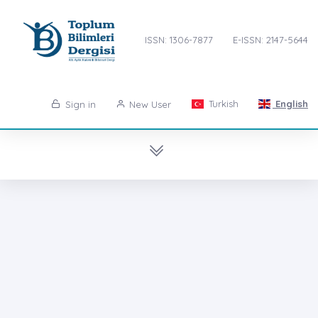
ISSN: 1306-7877
E-ISSN: 2147-5644
Turkish
English
Sign in
New User