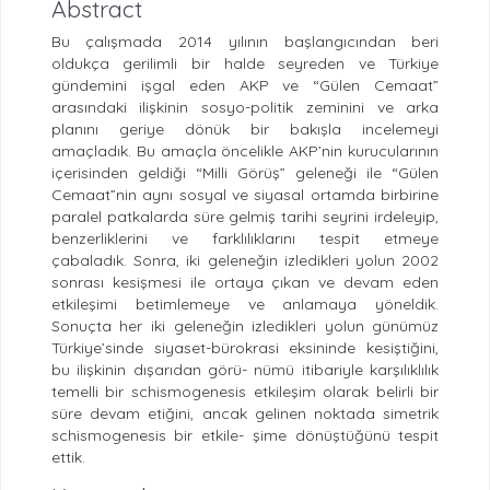
Abstract
Bu çalışmada 2014 yılının başlangıcından beri
oldukça gerilimli bir halde seyreden ve Türkiye
gündemini işgal eden AKP ve “Gülen Cemaat”
arasındaki ilişkinin sosyo-politik zeminini ve arka
planını geriye dönük bir bakışla incelemeyi
amaçladık. Bu amaçla öncelikle AKP’nin kurucularının
içerisinden geldiği “Milli Görüş” geleneği ile “Gülen
Cemaat”nin aynı sosyal ve siyasal ortamda birbirine
paralel patkalarda süre gelmiş tarihi seyrini irdeleyip,
benzerliklerini ve farklılıklarını tespit etmeye
çabaladık. Sonra, iki geleneğin izledikleri yolun 2002
sonrası kesişmesi ile ortaya çıkan ve devam eden
etkileşimi betimlemeye ve anlamaya yöneldik.
Sonuçta her iki geleneğin izledikleri yolun günümüz
Türkiye’sinde siyaset-bürokrasi eksininde kesiştiğini,
bu ilişkinin dışarıdan görü- nümü itibariyle karşılıklılık
temelli bir schismogenesis etkileşim olarak belirli bir
süre devam etiğini, ancak gelinen noktada simetrik
schismogenesis bir etkile- şime dönüştüğünü tespit
ettik.