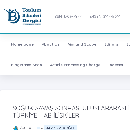
ISSN: 1306-7877
E-ISSN: 2147-5644
Home page
About Us
Aim and Scope
Editors
E
Plagiarism Scan
Article Processing Charge
Indexes
SOĞUK SAVAŞ SONRASI ULUSLARARASI İL
TÜRKİYE – AB İLİŞKİLERİ
Author :
-
Bekir EMİROĞLU