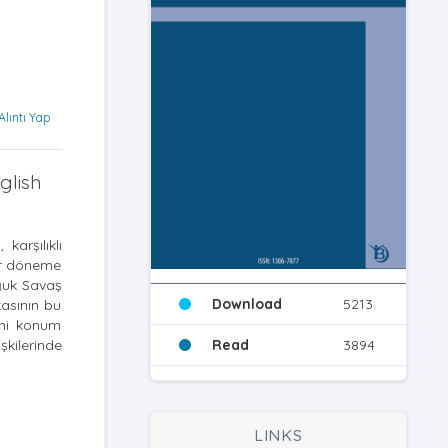
Alıntı Yap
glish
karşılıklı
bir döneme
oğuk Savaş
Download
5213
kasının bu
eni konum
şkilerinde
Read
3894
LINKS