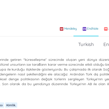
Mendeley
EndNote
Turkish
En
berinde getiren “küreselleşme” sürecinde oluşan yeni dünya düzeni, 
kültürel unsurların ise taraﬂarın karar verme sürecinde etkili olduğu 
upa ile kurduğu ilişkilerde gösteriyordu. Bu çalışmada ilk olarak S
ngelerin nasıl şekillendiğini ele alacağız. Ardından Türk dış politi
l denge politikasının değişik türlerini sergileyen Türkiye’nin y
eğiz. Son olarak da bu yenidünya düzeninde Türkiye’nin AB ile olan ili
sı
Kimlik.