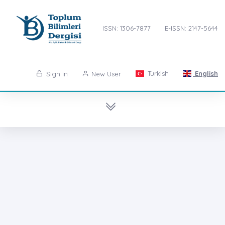
ISSN: 1306-7877
E-ISSN: 2147-5644
Turkish
English
Sign in
New User