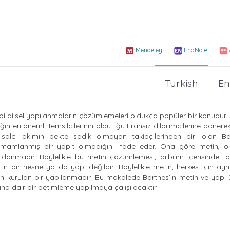
Mendeley
EndNote
Turkish
En
gibi dilsel yapılanmaların çözümlemeleri oldukça popüler bir konudur
ın en önemli temsilcilerinin oldu- ğu Fransız dilbilimcilerine döne
alcı akımın pekte sadık olmayan takipçilerinden biri olan B
, tamamlanmış bir yapıt olmadığını ifade eder. Ona göre metin, 
yapılanmadır. Böylelikle bu metin çözümlemesi, dilbilim içerisinde 
etin bir nesne ya da yapı değildir. Böylelikle metin, herkes için ay
en kurulan bir yapılanmadır. Bu makalede Barthes’ın metin ve yapı
na dair bir betimleme yapılmaya çalışılacaktır.