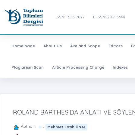
ISSN: 1306-7877
E-ISSN: 2147-5644
Home page
About Us
Aim and Scope
Editors
E
Plagiarism Scan
Article Processing Charge
Indexes
ROLAND BARTHES’DA ANLATI VE SÖYLE
Author :
-
Mehmet Fatih ÜNAL