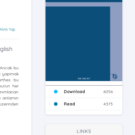
Alıntı Yap
glish
. Ancak bu
rek yapmak
arthes bu
okurun her
Download
6056
tanımlanan
nı anlamın
 üzerinden
Read
4373
LINKS