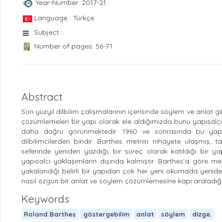
Year-Number: 2017-21
Language : Türkçe
Subject :
Number of pages: 56-71
Abstract
Son yüzyıl dilbilim çalışmalarının içerisinde söylem ve anlat 
çözümlemeleri bir yapı olarak ele aldığımızda bunu yapısalcığ
daha doğru görünmektedir. 1960 ve sonrasında bu yapıs
dilbilimcilerden biridir. Barthes metnin nihayete ulaşmış
seferinde yeniden yazdığı, bir süreç olarak katıldığı bir 
yapısalcı yaklaşımların dışında kalmıştır. Barthes’a göre m
yakalandığı belirli bir yapıdan çok her yeni okumada yenid
nasıl özgün bir anlat ve söylem çözümlemesine kapı araladığı
Keywords
Roland Barthes
göstergebilim
anlat
söylem
dizge.