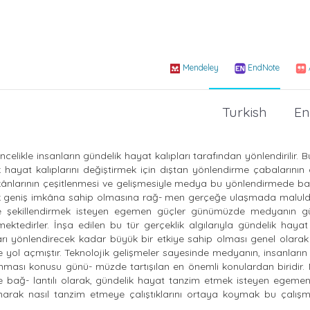
Mendeley
EndNote
Turkish
En
likle insanların gündelik hayat kalıpları tarafından yönlendirilir. 
 hayat kalıplarını değiştirmek için dıştan yönlendirme çabalarının
mkânlarının çeşitlenmesi ve gelişmesiyle medya bu yönlendirmede ba
çok geniş imkâna sahip olmasına rağ- men gerçeğe ulaşmada maluld
e şekillendirmek isteyen egemen güçler günümüzde medyanın 
ktedirler. İnşa edilen bu tür gerçeklik algılarıyla gündelik hayat 
ları yönlendirecek kadar büyük bir etkiye sahip olması genel olara
e yol açmıştır. Teknolojik gelişmeler sayesinde medyanın, insanların
unması konusu günü- müzde tartışılan en önemli konulardan biridir
lle bağ- lantılı olarak, gündelik hayat tanzim etmek isteyen egemen
anarak nasıl tanzim etmeye çalıştıklarını ortaya koymak bu çalış