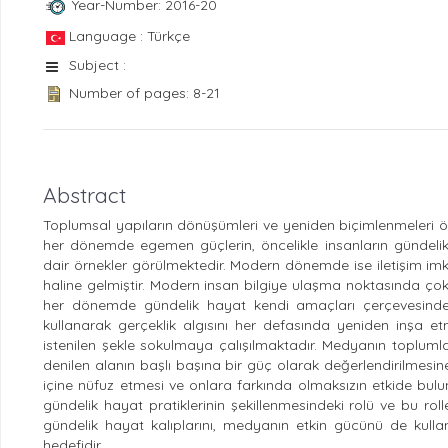
Year-Number: 2016-20
Language : Türkçe
Subject :
Number of pages: 8-21
Abstract
Toplumsal yapıların dönüşümleri ve yeniden biçimlenmeleri önce
her dönemde egemen güçlerin, öncelikle insanların gündelik
dair örnekler görülmektedir. Modern dönemde ise iletişim i
haline gelmiştir. Modern insan bilgiye ulaşma noktasında 
her dönemde gündelik hayat kendi amaçları çerçevesind
kullanarak gerçeklik algısını her defasında yeniden inşa etme
istenilen şekle sokulmaya çalışılmaktadır. Medyanın toplum
denilen alanın başlı başına bir güç olarak değerlendirilmesin
içine nüfuz etmesi ve onlara farkında olmaksızın etkide bul
gündelik hayat pratiklerinin şekillenmesindeki rolü ve bu ro
gündelik hayat kalıplarını, medyanın etkin gücünü de kull
hedefidir.