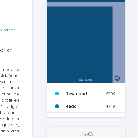
Alıntı Yap
glish
Bu nedenle
 olduğuna
şat unsur
ür. Çünkü
Download
6209
gücünü de
pratikleri
k “medya”
Read
4719
 hayatının
. Medyanın
 güçlerin,
manın ana
LINKS