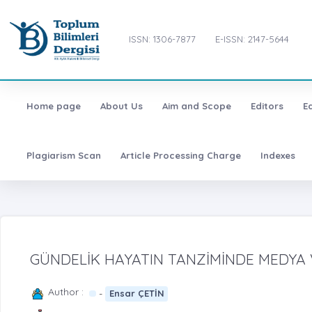
ISSN: 1306-7877
E-ISSN: 2147-5644
Home page
About Us
Aim and Scope
Editors
E
Plagiarism Scan
Article Processing Charge
Indexes
GÜNDELİK HAYATIN TANZİMİNDE MEDYA V
Author :
-
Ensar ÇETİN