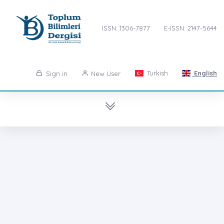
ISSN: 1306-7877
E-ISSN: 2147-5644
Turkish
English
Sign in
New User