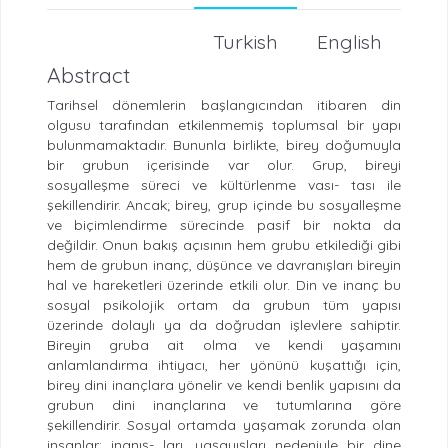
Turkish
English
Abstract
Tarihsel dönemlerin başlangıcından itibaren din
olgusu tarafından etkilenmemiş toplumsal bir yapı
bulunmamaktadır. Bununla birlikte, birey doğumuyla
bir grubun içerisinde var olur. Grup, bireyi
sosyalleşme süreci ve kültürlenme vası- tası ile
şekillendirir. Ancak; birey, grup içinde bu sosyalleşme
ve biçimlendirme sürecinde pasif bir nokta da
değildir. Onun bakış açısının hem grubu etkilediği gibi
hem de grubun inanç, düşünce ve davranışları bireyin
hal ve hareketleri üzerinde etkili olur. Din ve inanç bu
sosyal psikolojik ortam da grubun tüm yapısı
üzerinde dolaylı ya da doğrudan işlevlere sahiptir.
Bireyin gruba ait olma ve kendi yaşamını
anlamlandırma ihtiyacı, her yönünü kuşattığı için,
birey dini inançlara yönelir ve kendi benlik yapısını da
grubun dini inançlarına ve tutumlarına göre
şekillendirir. Sosyal ortamda yaşamak zorunda olan
insanlar; inanış- ları, yaşayışları nedeniyle bir dine