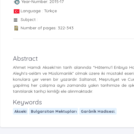
Year-Number: 2015-17
Language : Türkçe
Subject :
Number of pages: 322-343
Abstract
Ahmet Hamdi Akseki’nin tarih alanında “Hâtemu'l Enbiya H
Aleyhi’s-selâm ve Müslümanlık” olmak üzere iki müstakil eseri
konulara yer veren bir yazardır. Saltanat, Meşrutiyet ve C
yapılmış her çalışma aynı zamanda yakın tarihimize de ışık 
tanıtılarak tarihçi kimliği ele alınmaktadır.
Keywords
Akseki
Bulgarsitan Mektupları
Garânîk Hadisesi.