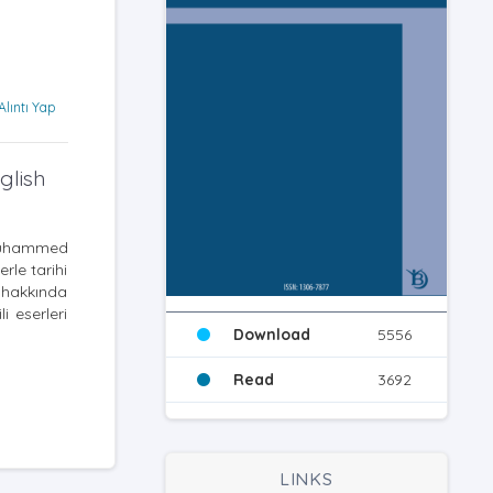
Alıntı Yap
glish
 Muhammed
rle tarihi
 hakkında
i eserleri
Download
5556
Read
3692
LINKS