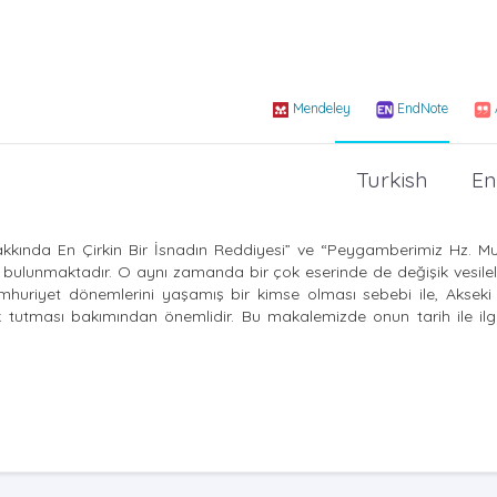
Mendeley
EndNote
Turkish
En
akkında En Çirkin Bir İsnadın Reddiyesi” ve “Peygamberimiz Hz.
 bulunmaktadır. O aynı zamanda bir çok eserinde de değişik vesilele
umhuriyet dönemlerini yaşamış bir kimse olması sebebi ile, Akseki
tutması bakımından önemlidir. Bu makalemizde onun tarih ile ilgil