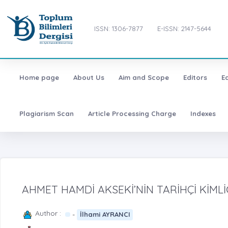
ISSN: 1306-7877
E-ISSN: 2147-5644
Home page
About Us
Aim and Scope
Editors
E
Plagiarism Scan
Article Processing Charge
Indexes
AHMET HAMDİ AKSEKİ’NİN TARİHÇİ KİMLİ
Author :
-
İlhami AYRANCI