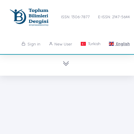
ISSN: 1306-7877
E-ISSN: 2147-5644
Turkish
English
Sign in
New User