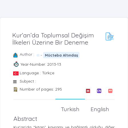
Kur’an’da Toplumsal Değişim
İlkeleri Üzerine Bir Deneme
Author :
-
Mücteba Altındaş
Year-Number: 2013-13
Language : Türkçe
Subject :
Number of pages: 295
Turkish
English
Abstract
Kur’an’da “kitap” kavramı ve bağlantlı olduğu diğer