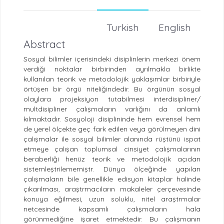
Turkish
English
Abstract
Sosyal bilimler içerisindeki disiplinlerin merkezi önem
verdiği noktalar birbirinden ayrılmakla birlikte
kullanılan teorik ve metodolojik yaklaşımlar birbiriyle
örtüşen bir örgü niteliğindedir. Bu örgünün sosyal
olaylara projeksiyon tutabilmesi interdisipliner/
multdisipliner çalışmaların varlığını da anlamlı
kılmaktadır. Sosyoloji disiplininde hem evrensel hem
de yerel ölçekte geç fark edilen veya görülmeyen dini
çalışmalar ile sosyal bilimler alanında rüştünü ispat
etmeye çalışan toplumsal cinsiyet çalışmalarının
beraberliği henüz teorik ve metodolojik açıdan
sistemleştrilememiştr. Dünya ölçeğinde yapılan
çalışmaların bile genellikle edisyon kitaplar halinde
çıkarılması, araştrmacıların makaleler çerçevesinde
konuya eğilmesi, uzun soluklu, nitel araştrmalar
netcesinde kapsamlı çalışmaların hala
görünmediğine işaret etmektedir. Bu çalışmanın