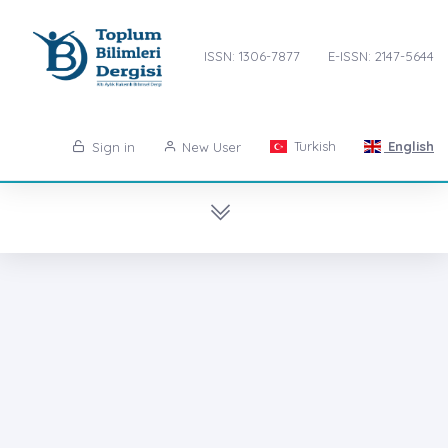
ISSN: 1306-7877
E-ISSN: 2147-5644
Turkish
English
Sign in
New User