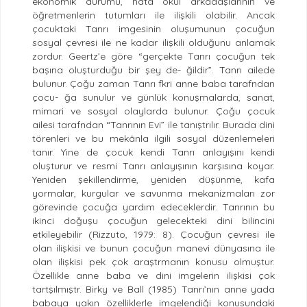
ekonomik durumu, hata okul arkadaşlarının ve
öğretmenlerin tutumları ile ilişkili olabilir. Ancak
çocuktaki Tanrı imgesinin oluşumunun çocuğun
sosyal çevresi ile ne kadar ilişkili olduğunu anlamak
zordur. Geertz’e göre “gerçekte Tanrı çocuğun tek
başına oluşturduğu bir şey de- ğildir”. Tanrı ailede
bulunur. Çoğu zaman Tanrı fkri anne baba tarafndan
çocu- ğa sunulur ve günlük konuşmalarda, sanat,
mimari ve sosyal olaylarda bulunur. Çoğu çocuk
ailesi tarafndan “Tanrının Evi” ile tanıştrılır. Burada dini
törenleri ve bu mekânla ilgili sosyal düzenlemeleri
tanır. Yine de çocuk kendi Tanrı anlayışını kendi
oluşturur ve resmi Tanrı anlayışının karşısına koyar.
Yeniden şekillendirme, yeniden düşünme, kafa
yormalar, kurgular ve savunma mekanizmaları zor
görevinde çocuğa yardım edeceklerdir. Tanrının bu
ikinci doğuşu çocuğun gelecekteki dini bilincini
etkileyebilir (Rizzuto, 1979: 8). Çocuğun çevresi ile
olan ilişkisi ve bunun çocuğun manevi dünyasına ile
olan ilişkisi pek çok araştrmanın konusu olmuştur.
Özellikle anne baba ve dini imgelerin ilişkisi çok
tartşılmıştr. Birky ve Ball (1985) Tanrı’nın anne yada
babaya yakın özelliklerle imgelendiği konusundaki