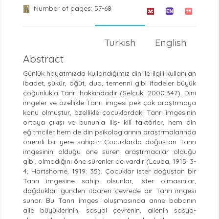
Number of pages: 57-68
Turkish
English
Abstract
Günlük hayatmızda kullandığımız din ile ilgili kullanılan
ibadet, şükür, öğüt, dua, temenni gibi ifadeler büyük
çoğunlukla Tanrı hakkındadır (Selçuk, 2000:347). Dini
imgeler ve özellikle Tanrı imgesi pek çok araştrmaya
konu olmuştur, özellikle çocuklardaki Tanrı imgesinin
ortaya çıkışı ve bununla iliş- kili faktörler, hem din
eğitmciler hem de din psikologlarının araştrmalarında
önemli bir yere sahiptr. Çocuklarda doğuştan Tanrı
imgesinin olduğu öne süren araştrmacılar olduğu
gibi, olmadığını öne sürenler de vardır (Leuba, 1915: 3-
4; Hartshorne, 1919: 35). Çocuklar ister doğuştan bir
Tanrı imgesine sahip olsunlar, ister olmasınlar,
doğdukları günden itbaren çevrede bir Tanrı imgesi
sunar. Bu Tanrı imgesi oluşmasında anne babanın
aile büyüklerinin, sosyal çevrenin, ailenin sosyo-