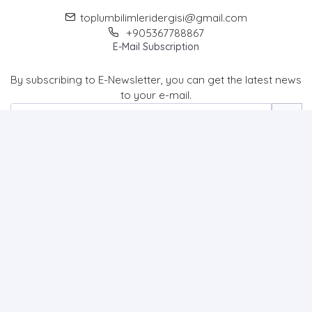
toplumbilimleridergisi@gmail.com
+905367788867
E-Mail Subscription
By subscribing to E-Newsletter, you can get the latest news
to your e-mail.
MENU
Home page
About Us
News
Contact
Journal of Social Sciences