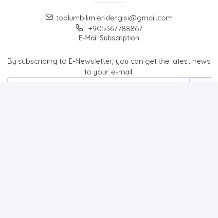
toplumbilimleridergisi@gmail.com
+905367788867
E-Mail Subscription
By subscribing to E-Newsletter, you can get the latest news
to your e-mail.
MENU
Home page
About Us
News
Contact
Journal of Social Sciences