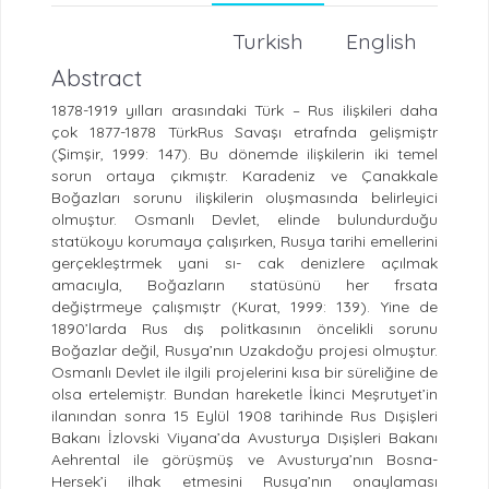
Turkish
English
Abstract
1878-1919 yılları arasındaki Türk – Rus ilişkileri daha
çok 1877-1878 TürkRus Savaşı etrafnda gelişmiştr
(Şimşir, 1999: 147). Bu dönemde ilişkilerin iki temel
sorun ortaya çıkmıştr. Karadeniz ve Çanakkale
Boğazları sorunu ilişkilerin oluşmasında belirleyici
olmuştur. Osmanlı Devlet, elinde bulundurduğu
statükoyu korumaya çalışırken, Rusya tarihi emellerini
gerçekleştrmek yani sı- cak denizlere açılmak
amacıyla, Boğazların statüsünü her frsata
değiştrmeye çalışmıştr (Kurat, 1999: 139). Yine de
1890’larda Rus dış politkasının öncelikli sorunu
Boğazlar değil, Rusya’nın Uzakdoğu projesi olmuştur.
Osmanlı Devlet ile ilgili projelerini kısa bir süreliğine de
olsa ertelemiştr. Bundan hareketle İkinci Meşrutyet’in
ilanından sonra 15 Eylül 1908 tarihinde Rus Dışişleri
Bakanı İzlovski Viyana’da Avusturya Dışişleri Bakanı
Aehrental ile görüşmüş ve Avusturya’nın Bosna-
Hersek’i ilhak etmesini Rusya’nın onaylaması