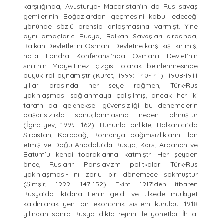
karşılığında, Avusturya- Macaristan’ın da Rus savaş
gemilerinin Boğazlardan geçmesini kabul edeceği
yönünde sözlü prensip anlaşmasına varmışt. Yine
aynı amaçlarla Rusya, Balkan Savaşları sırasında,
Balkan Devletlerini Osmanlı Devletne karşı kış- kırtmış,
hata Londra Konferansı’nda Osmanlı Devlet’nin
sınırının Midye-Enez çizgisi olarak belirlenmesinde
büyük rol oynamıştr (Kurat, 1999: 140-141). 1908-1911
yılları arasında her şeye rağmen, Türk-Rus
yakınlaşması sağlanmaya çalışılmış, ancak her iki
tarafn da geleneksel güvensizliği bu denemelerin
başarısızlıkla sonuçlanmasına neden olmuştur
(İgnatyev, 1999: 162). Bununla birlikte, Balkanlar’da
Sırbistan, Karadağ, Romanya bağımsızlıklarını ilan
etmiş ve Doğu Anadolu’da Rusya, Kars, Ardahan ve
Batum’u kendi topraklarına katmıştr. Her şeyden
önce, Rusların Panslavizm politkaları Türk-Rus
yakınlaşması- nı zorlu bir dönemece sokmuştur
(Şimşir, 1999: 147-152). Ekim 1917’den itbaren
Rusya’da iktdara Lenin geldi ve ülkede mülkiyet
kaldırılarak yeni bir ekonomik sistem kuruldu. 1918
yılından sonra Rusya dikta rejimi ile yönetldi. İhtlal