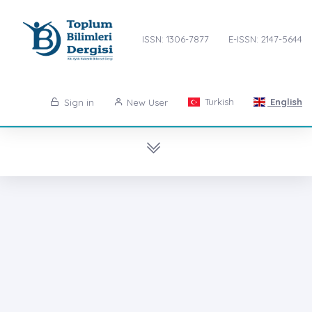
ISSN: 1306-7877
E-ISSN: 2147-5644
Turkish
English
Sign in
New User