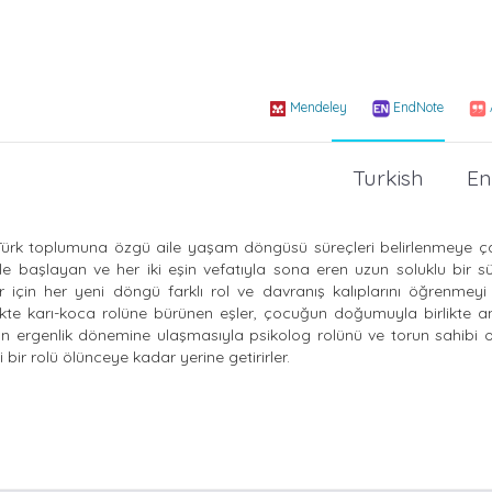
Mendeley
EndNote
Turkish
En
ürk toplumuna özgü aile yaşam döngüsü süreçleri belirlenmeye çalış
le başlayan ve her iki eşin vefatıyla sona eren uzun soluklu bir sü
 için her yeni döngü farklı rol ve davranış kalıplarını öğrenmey
irlikte karı-koca rolüne bürünen eşler, çocuğun doğumuyla birlikte
n ergenlik dönemine ulaşmasıyla psikolog rolünü ve torun sahibi 
 bir rolü ölünceye kadar yerine getirirler.