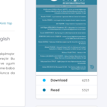
Alıntı Yap
glish
ılmıştır.
reçtir. Bu
i ve uyum
 anne-baba
olunca da
Download
6253
Read
5321