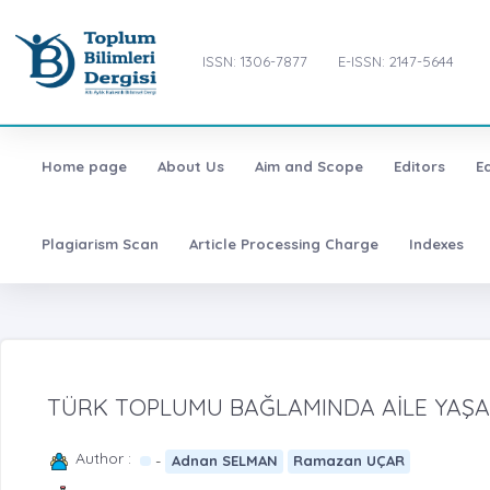
ISSN: 1306-7877
E-ISSN: 2147-5644
Home page
About Us
Aim and Scope
Editors
E
Plagiarism Scan
Article Processing Charge
Indexes
TÜRK TOPLUMU BAĞLAMINDA AİLE YAŞ
Author :
-
Adnan SELMAN
Ramazan UÇAR