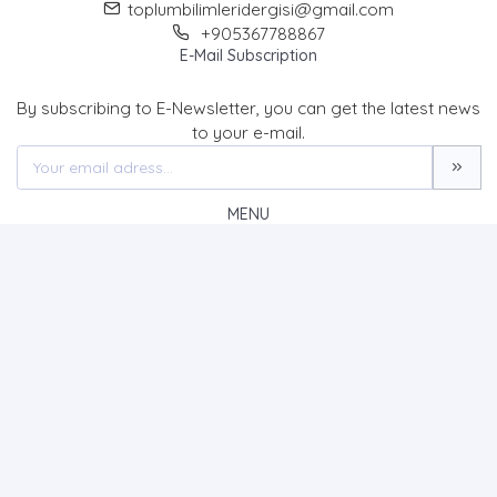
toplumbilimleridergisi@gmail.com
+905367788867
E-Mail Subscription
By subscribing to E-Newsletter, you can get the latest news
to your e-mail.
MENU
Home page
About Us
News
Contact
Journal of Social Sciences