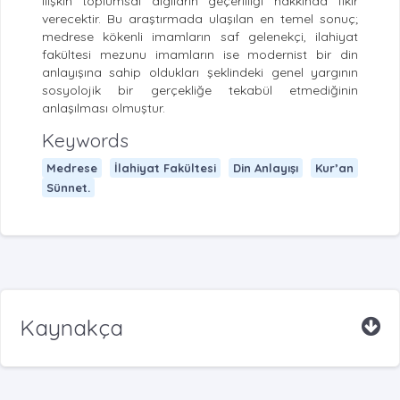
ilişkin toplumsal algıların geçerliliği hakkında fikir
verecektir. Bu araştırmada ulaşılan en temel sonuç;
medrese kökenli imamların saf gelenekçi, ilahiyat
fakültesi mezunu imamların ise modernist bir din
anlayışına sahip oldukları şeklindeki genel yargının
sosyolojik bir gerçekliğe tekabül etmediğinin
anlaşılması olmuştur.
Keywords
Medrese
İlahiyat Fakültesi
Din Anlayışı
Kur’an
Sünnet.
Kaynakça