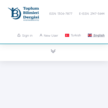
ISSN: 1306-7877
E-ISSN: 2147-5644
Turkish
English
Sign in
New User