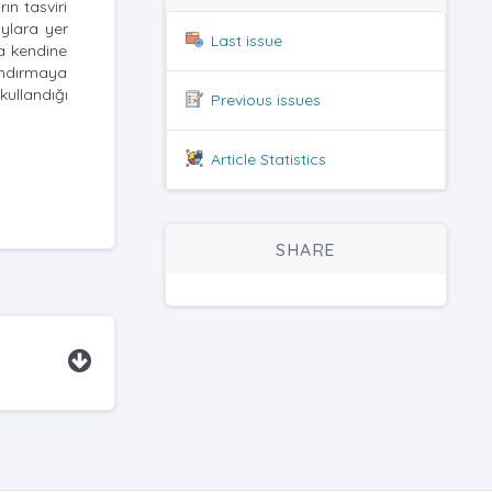
ın tasviri
aylara yer
Last issue
da kendine
zandırmaya
kullandığı
Previous issues
Article Statistics
SHARE