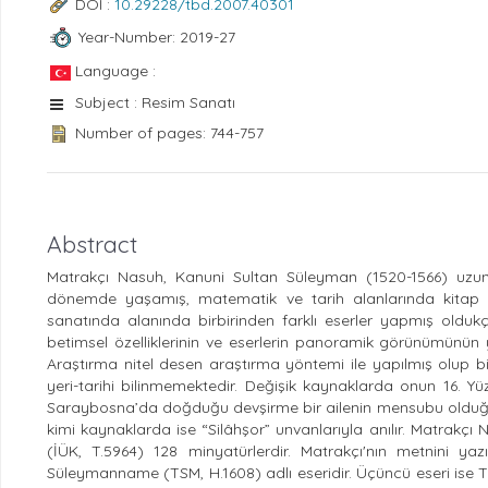
DOI :
10.29228/tbd.2007.40301
Year-Number: 2019-27
Language :
Subject : Resim Sanatı
Number of pages: 744-757
Abstract
Matrakçı Nasuh, Kanuni Sultan Süleyman (1520-1566) uzun 
dönemde yaşamış, matematik ve tarih alanlarında kitap yaz
sanatında alanında birbirinden farklı eserler yapmış oldukça
betimsel özelliklerinin ve eserlerin panoramik görünümünün 
Araştırma nitel desen araştırma yöntemi ile yapılmış olup bi
yeri-tarihi bilinmemektedir. Değişik kaynaklarda onun 16. Yü
Saraybosna’da doğduğu devşirme bir ailenin mensubu olduğu 
kimi kaynaklarda ise “Silâhşor” unvanlarıyla anılır. Matrakçı 
(İÜK, T.5964) 128 minyatürlerdir. Matrakçı'nın metnini ya
Süleymanname (TSM, H.1608) adlı eseridir. Üçüncü eseri ise T