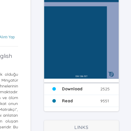
Alıntı Yap
glish
ak olduğu
 Minyatür
hnelerinin
Download
2525
ımaktadır.
um ve ölüm
Read
9551
Fakat onun
atrakçı”,
ni anlatan
en oluşan
eridir. Bu
LINKS