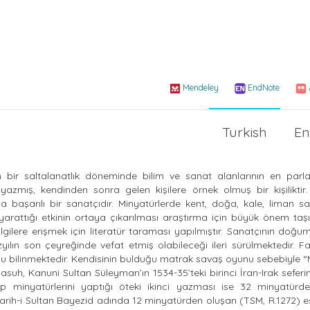
Mendeley
EndNote
Turkish
En
bir saltalanatlık döneminde bilim ve sanat alanlarının en parl
mış, kendinden sonra gelen kişilere örnek olmuş bir kişiliktir.
 başarılı bir sanatçıdır. Minyatürlerde kent, doğa, kale, liman sa
yarattığı etkinin ortaya çıkarılması araştırma için büyük önem taş
lgilere erişmek için literatür taraması yapılmıştır. Sanatçının doğ
zyılın son çeyreğinde vefat etmiş olabileceği ileri sürülmektedir. 
bilinmektedir. Kendisinin bulduğu matrak savaş oyunu sebebiyle “M
Nasuh, Kanuni Sultan Süleyman’ın 1534-35’teki birinci İran-Irak seferi
zıp minyatürlerini yaptığı öteki ikinci yazması ise 32 minyatürd
arih-i Sultan Bayezid adında 12 minyatürden oluşan (TSM, R.1272) es