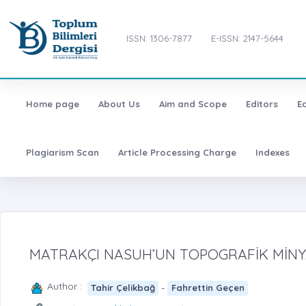
ISSN: 1306-7877
E-ISSN: 2147-5644
Home page
About Us
Aim and Scope
Editors
E
Plagiarism Scan
Article Processing Charge
Indexes
MATRAKÇI NASUH’UN TOPOGRAFİK MİN
Author :
-
Tahir Çelikbağ
Fahrettin Geçen