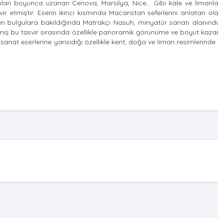
ıları boyunca uzanan Cenova, Marsilya, Nice… Gibi kale ve limanlar
etmiştir. Eserin ikinci kısmında Macaristan seferlerini anlatan ol
dilen bulgulara bakıldığında Matrakçı Nasuh, minyatür sanatı alanın
 etmiş bu tasvir sırasında özellikle panoramik görünüme ve boyut ka
anat eserlerine yansıdığı özellikle kent, doğa ve liman resimlerinde 