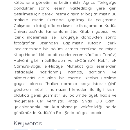
kütüphane yönetimine bildirilmiştir. Ayrıca Türkiye’ye
döndükten sonra eserin vakfedildiği yere geri
getirilmesi için gerekli resmî girişimler başlatılmıştır. Bu
makale eserin üzerinde yapılmış ilk çalışmadır.
Çalışmanın fotoğraflama kısmı ile ilk aşamaları Kudüs
Üniversitesi’nde tamamlanmıştır. Kitabın yapısal ve
içerik incelemesi ise Türkiye’ye döndükten sonra
fotoğraflar üzerinden yapılmıştır. Kitabın içerik
incelemesinde bir bölüm kısmen tercüme edilmiştir.
Kitap Hanefi fıkhına ait eserler veren Kâdîhan, Tahâvî,
Halvânî gibi müelliflerden ve el-Câmiu’-l Kebîr, el-
Câmiu’s-Sağîr, el-Hidâye, Mültekat gibi eserlerden
istifadeyle hazırlanmış namazı, şartlarını ve
hikmetlerini ele alan bir eserdir. Kitabın yazılma
gayesi olarak “halkın namaza karşı isteksizliğini”
gösteren müellif, namazın hikmetleri ile ilgili kısmı
oldukça geniş yazmıştır. Bu bölümde ayet, hadis ve
rivayetlere yer vermiştir. Kitap, Sivas Ulu Camii
yakınlarındaki bir kütüphaneye vakfedildiği halde
günümüzde Kudüs’ün Batı Şeria bölgesindedir.
Keywords