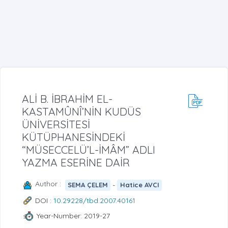
ALİ B. İBRAHİM EL-
KASTAMÛNÎ’NİN KUDÜS
ÜNİVERSİTESİ
KÜTÜPHANESİNDEKİ
“MÜSECCELÜ’L-İMÂM” ADLI
YAZMA ESERİNE DAİR
Author :
-
SEMA ÇELEM
Hatice AVCI
DOI :
10.29228/tbd.2007.40161
Year-Number: 2019-27