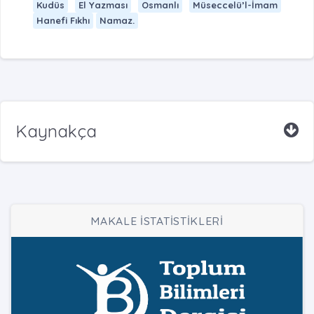
Kudüs
El Yazması
Osmanlı
Müseccelü’l-İmam
Hanefi Fıkhı
Namaz.
Kaynakça
MAKALE İSTATİSTİKLERİ