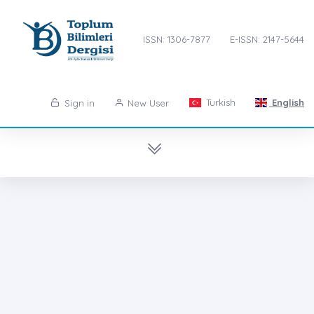
ISSN: 1306-7877
E-ISSN: 2147-5644
Turkish
English
Sign in
New User