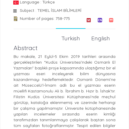
Language : Türkçe
Subject : TEMEL İSLAM BİLİMLERİ
Number of pages: 758-775
Turkish
English
Abstract
Bu makale, 21 Eylül-5 Ekim 2019 tarihleri arasında
gerçekleştirilen “Kudüs Üniversitesi’ndeki Osmanlı El
Yazmaları” başlıklı proje kapsamında ulaştığımız bir el
yazması eseri inceleyerek bilim dünyasına
kazandırmayı hedeflemektedir. Osmanlı Dönemi’ne
ait Müseccelü’l-İmam adlı bu el yazması eserin
müellifi Kastamonulu Ali b. İbrahim b. Hızır b. İshak’tır.
Filistin Kudüs Üniversitesi Kütüphanesi’nde meçhul
görülüp, kataloğa eklenmemiş ve üzerinde herhangi
bir çalışma yapılmamıştır. Üniversite kütüphanesinde
yapılan incelemeler sırasında eserin kimliği
tarafımızdan tanımlanmaya çalışılarak baştan sona
tüm sayfaları fotoğraflanmıştır. Tespit edilen bilgiler