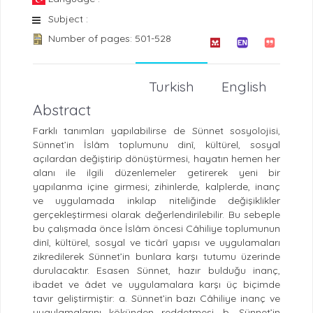
Subject :
Number of pages: 501-528
Turkish
English
Abstract
Farklı tanımları yapılabilirse de Sünnet sosyolojisi,
Sünnet’in İslâm toplumunu dinî, kültürel, sosyal
açılardan değiştirip dönüştürmesi, hayatın hemen her
alanı ile ilgili düzenlemeler getirerek yeni bir
yapılanma içine girmesi; zihinlerde, kalplerde, inanç
ve uygulamada inkılap niteliğinde değişiklikler
gerçekleştirmesi olarak değerlendirilebilir. Bu sebeple
bu çalışmada önce İslâm öncesi Câhiliye toplumunun
dinî, kültürel, sosyal ve ticârî yapısı ve uygulamaları
zikredilerek Sünnet’in bunlara karşı tutumu üzerinde
durulacaktır. Esasen Sünnet, hazır bulduğu inanç,
ibadet ve âdet ve uygulamalara karşı üç biçimde
tavır geliştirmiştir: a. Sünnet’in bazı Câhiliye inanç ve
uygulamalarını kökünden reddetmesi, b. Sünnet’in