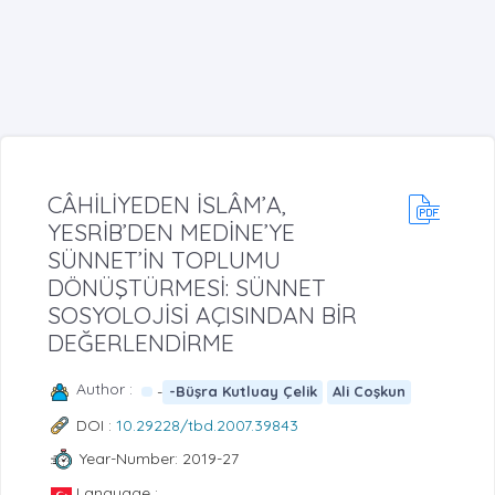
CÂHİLİYEDEN İSLÂM’A,
YESRİB’DEN MEDİNE’YE
SÜNNET’İN TOPLUMU
DÖNÜŞTÜRMESİ: SÜNNET
SOSYOLOJİSİ AÇISINDAN BİR
DEĞERLENDİRME
Author :
-
-Büşra Kutluay Çelik
Ali Coşkun
DOI :
10.29228/tbd.2007.39843
Year-Number: 2019-27
Language :