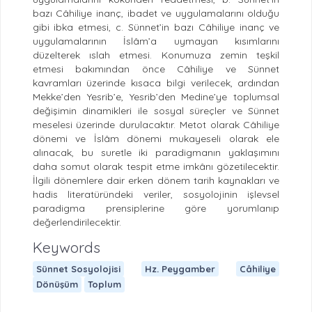
bazı Câhiliye inanç, ibadet ve uygulamalarını olduğu
gibi ibka etmesi, c. Sünnet’in bazı Câhiliye inanç ve
uygulamalarının İslâm’a uymayan kısımlarını
düzelterek ıslah etmesi. Konumuza zemin teşkil
etmesi bakımından önce Câhiliye ve Sünnet
kavramları üzerinde kısaca bilgi verilecek, ardından
Mekke’den Yesrib’e, Yesrib’den Medine’ye toplumsal
değişimin dinamikleri ile sosyal süreçler ve Sünnet
meselesi üzerinde durulacaktır. Metot olarak Câhiliye
dönemi ve İslâm dönemi mukayeseli olarak ele
alınacak, bu suretle iki paradigmanın yaklaşımını
daha somut olarak tespit etme imkânı gözetilecektir.
İlgili dönemlere dair erken dönem tarih kaynakları ve
hadis literatüründeki veriler, sosyolojinin işlevsel
paradigma prensiplerine göre yorumlanıp
değerlendirilecektir.
Keywords
Sünnet Sosyolojisi
Hz. Peygamber
Câhiliye
Dönüşüm
Toplum