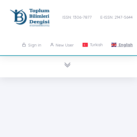
ISSN: 1306-7877
E-ISSN: 2147-5644
Turkish
English
Sign in
New User