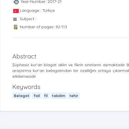
Year-Number: 2017-21
Language : Türkçe
Subject :
Number of pages: 92-113
Abstract
Şüphesiz kur’an blagat aklın ve fikrin sınırlarını aşmaktadı
araştırma kur’an belagatından bir özelliğini ortaya çıkarmakt
etkilemesidir
Keywords
Belagat
fail
fil
takdim
tehir