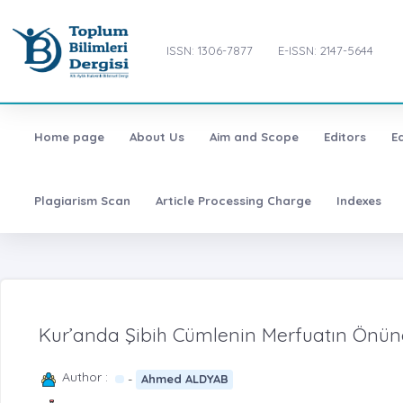
ISSN: 1306-7877
E-ISSN: 2147-5644
Home page
About Us
Aim and Scope
Editors
E
Plagiarism Scan
Article Processing Charge
Indexes
Kur’anda Şibih Cümlenin Merfuatın Önü
Author :
-
Ahmed ALDYAB