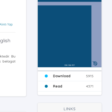
Alıntı Yap
glish
ktedir. Bu
ek belagat
Download
5915
Read
4371
LINKS