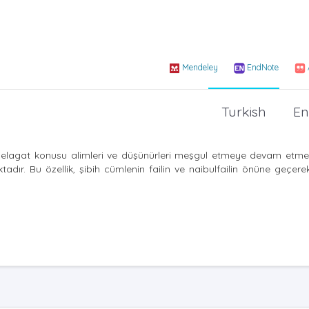
Mendeley
EndNote
Turkish
En
r. Belagat konusu alimleri ve düşünürleri meşgul etmeye devam etme
adır. Bu özellik, şibih cümlenin failin ve naibulfailin önüne geçer