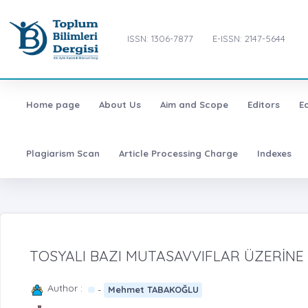
ISSN: 1306-7877
E-ISSN: 2147-5644
Home page
About Us
Aim and Scope
Editors
E
Plagiarism Scan
Article Processing Charge
Indexes
TOSYALI BAZI MUTASAVVIFLAR ÜZERİNE
Author :
-
Mehmet TABAKOĞLU