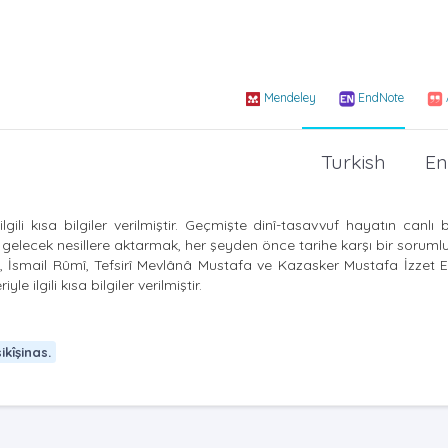
Mendeley
EndNote
Turkish
En
li kısa bilgiler verilmiştir. Geçmişte dinî-tasavvuf hayatın canlı b
gelecek nesillere aktarmak, her şeyden önce tarihe karşı bir sorumlu
 İsmail Rûmî, Tefsirî Mevlânâ Mustafa ve Kazasker Mustafa İzzet Ef
 ilgili kısa bilgiler verilmiştir.
ikîşinas.