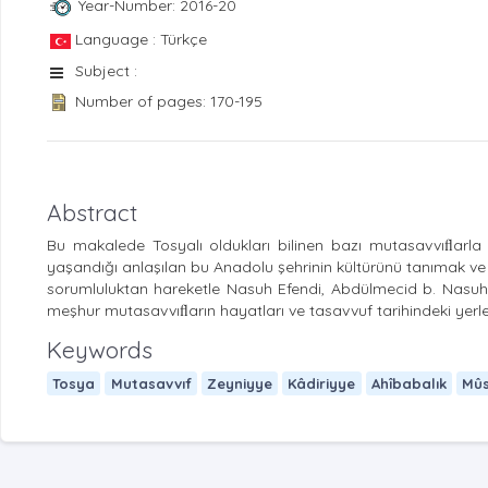
Year-Number: 2016-20
Language : Türkçe
Subject :
Number of pages: 170-195
Abstract
Bu makalede Tosyalı oldukları bilinen bazı mutasavvıﬂarla ilgi
yaşandığı anlaşılan bu Anadolu şehrinin kültürünü tanımak ve 
sorumluluktan hareketle Nasuh Efendi, Abdülmecid b. Nasuh,
meşhur mutasavvıﬂarın hayatları ve tasavvuf tarihindeki yerleriyle
Keywords
Tosya
Mutasavvıf
Zeyniyye
Kâdiriyye
Ahîbabalık
Mûs