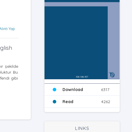
Alıntı Yap
glish
ir şekilde
luktur. Bu
endi gibi
Download
6317
Read
4262
LINKS