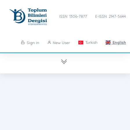
ISSN: 1306-7877
E-ISSN: 2147-5644
Turkish
English
Sign in
New User